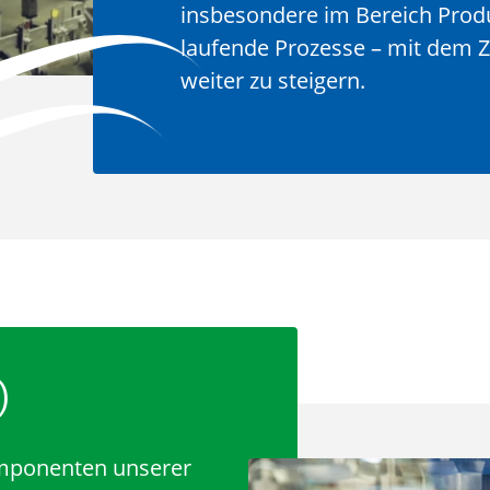
insbesondere im Bereich Produ
laufende Prozesse – mit dem Zi
weiter zu steigern.
)
mponenten unserer