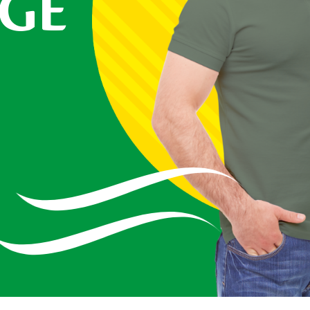
IGE
S