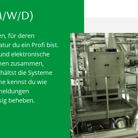
M/W/D)
n, für deren
ur du ein Profi bist.
und elektronische
men zusammen,
 hältst die Systeme
me kennst du wie
rmeldungen
sig beheben.