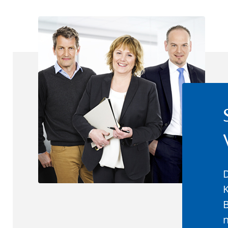
D
K
B
n