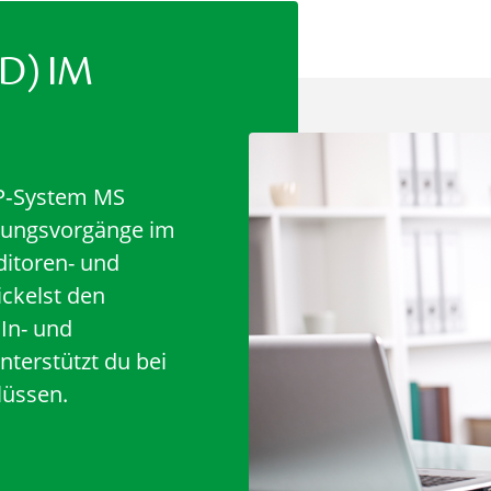
D) IM
RP‑System MS
hungsvorgänge im
ditoren- und
ckelst den
In- und
terstützt du bei
lüssen.