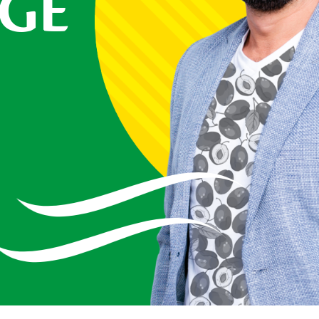
IGE
S