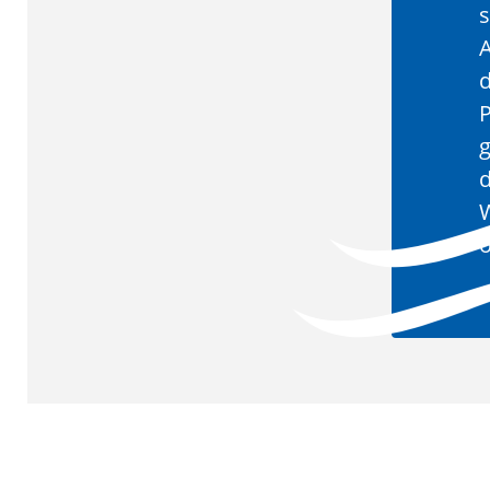
s
A
d
P
d
W
o